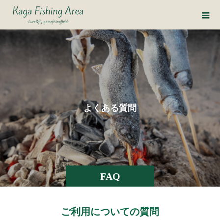
よ
く
あ
る
質
問
FAQ
ご利用についての質問