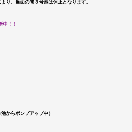
により、当面の間３号池は休止となります。
更新中！！
号池からポンプアップ中）