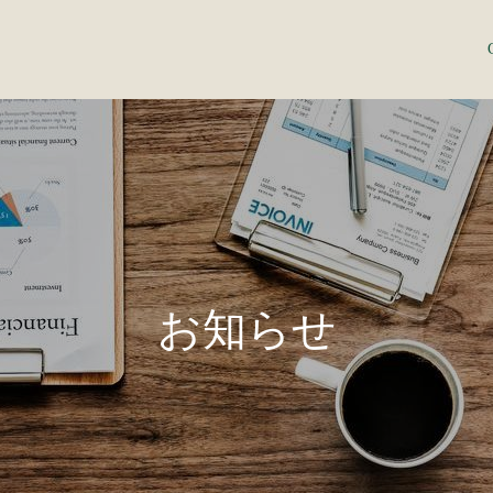
お
知
ら
せ