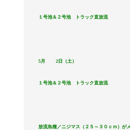
１号池＆２号池 トラック直放流
5月 2日（土）
１号池＆２号池 トラック直放流
放流魚種／ニジマス（２５～３０ｃｍ）が